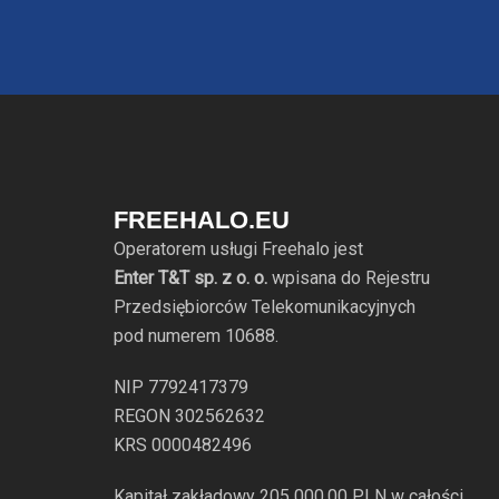
FREEHALO.EU
Operatorem usługi Freehalo jest
Enter T&T sp. z o. o.
wpisana do Rejestru
Przedsiębiorców Telekomunikacyjnych
pod numerem 10688.
NIP 7792417379
REGON 302562632
KRS 0000482496
Kapitał zakładowy 205 000,00 PLN w całości