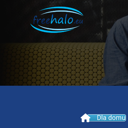
Przejdź
do
treści
Dla domu